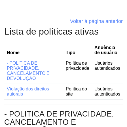
Ir para o conteúdo principal
Voltar à página anterior
Lista de políticas ativas
Anuência
Nome
Tipo
de usuário
- POLITICA DE
Política de
Usuários
PRIVACIDADE,
privacidade
autenticados
CANCELAMENTO E
DEVOLUÇÃO
Violação dos direitos
Política do
Usuários
autorais
site
autenticados
- POLITICA DE PRIVACIDADE,
CANCELAMENTO E