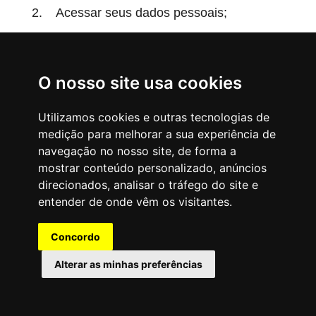
2. Acessar seus dados pessoais;
3. Requerer a correção de dados pessoais
que estejam incompletos, inexatos ou
O nosso site usa cookies
desatualizados;
4. Requerer a anonimização, o bloqueio ou a
Utilizamos cookies e outras tecnologias de
medição para melhorar a sua experiência de
eliminação de dados pessoais desnecessários,
navegação no nosso site, de forma a
excessivos ou tratados em desconformidade
mostrar conteúdo personalizado, anúncios
com o disposto na LGPD;
direcionados, analisar o tráfego do site e
entender de onde vêm os visitantes.
5. Requerer a portabilidade dos seus dados
pessoais a outro fornecedor de serviço ou
Concordo
produto, observados os nossos segredos
Alterar as minhas preferências
comerciais e industriais, após a regulamentação
pela Autoridade Nacional de Proteção de
Dados;