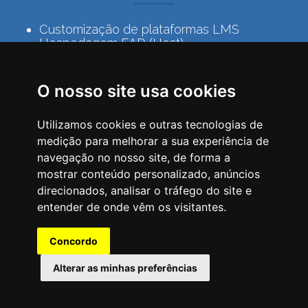
Customização de plataformas LMS
Hospedagem EAD (Host)
Formação LMS Moodle
Loja virtual para cursos
Serviços de administração LMS Moodle
O nosso site usa cookies
Visite o nosso site
Utilizamos cookies e outras tecnologias de
medição para melhorar a sua experiência de
navegação no nosso site, de forma a
mostrar conteúdo personalizado, anúncios
direcionados, analisar o tráfego do site e
entender de onde vêm os visitantes.
Concordo
© Copyright 2008-2025 Madri Lab Multimídia –
Alterar as minhas preferências
Todos os Direitos Reservados